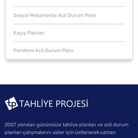
Sosyal Mekanlarda Acil Durum Planı
Kaçış Planları
Pandemi Acil Durum Planı
2007 yılından günümüze tahliye planları ve acil durum
planları çalışmalarını sizler için üstlenerek uzman